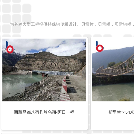
为各种大型工程提供特殊钢便桥设计、贝雷片，贝雷桥，贝雷钢桥
西藏昌都八宿县然乌湖-阿日一桥
斯里兰卡54米