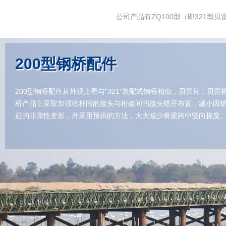
公司产品有ZQ100型（即321型贝
200型钢桥配件
200型钢桥配件从外观上看与"321"装配式钢桥相似，贝雷片，贝雷
桥产品它采取加强弦杆间的接头与桁架间的接头错开布置，减小因
起的非弹性变形，并采用预拱的方法，大大减少桥梁跨中竖向挠度