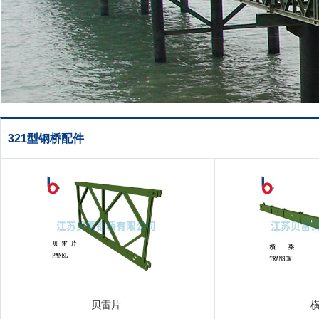
321型钢桥配件
贝雷片