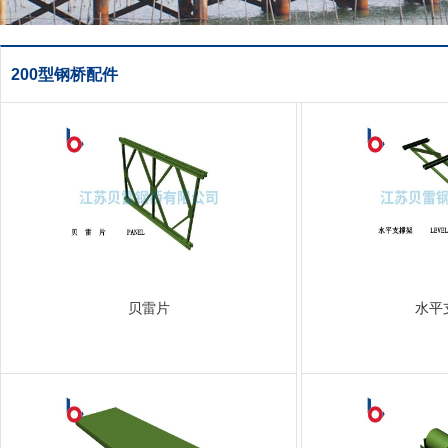
200型钢桥配件
贝雷片
水平