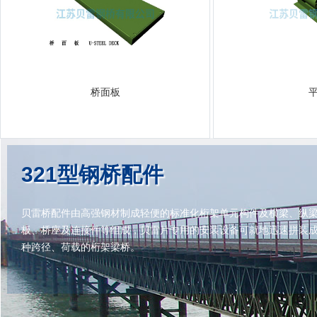
桥面板
321型钢桥配件
贝雷桥配件由高强钢材制成轻便的标准化桁架单元构件及横梁、纵
板、桥座及连接件等组成，贝雷片专用的安装设备可就地迅速拼装
种跨径、荷载的桁架梁桥。