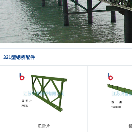
321型钢桥配件
贝雷片