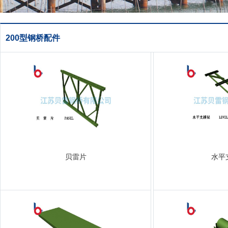
200型钢桥配件
贝雷片
水平