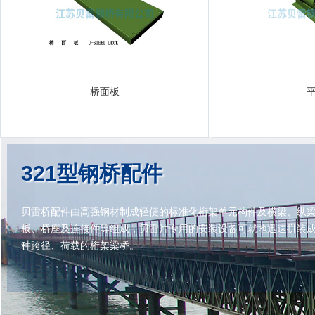
桥面板
321型钢桥配件
贝雷桥配件由高强钢材制成轻便的标准化桁架单元构件及横梁、纵
板、桥座及连接件等组成，贝雷片专用的安装设备可就地迅速拼装
种跨径、荷载的桁架梁桥。