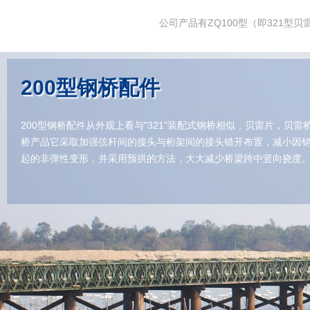
公司产品有ZQ100型（即321型贝
200型钢桥配件
200型钢桥配件从外观上看与"321"装配式钢桥相似，贝雷片，贝雷
桥产品它采取加强弦杆间的接头与桁架间的接头错开布置，减小因
起的非弹性变形，并采用预拱的方法，大大减少桥梁跨中竖向挠度