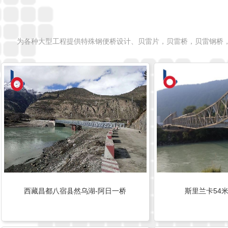
为各种大型工程提供特殊钢便桥设计、贝雷片，贝雷桥，贝雷钢桥
西藏昌都八宿县然乌湖-阿日一桥
斯里兰卡54米