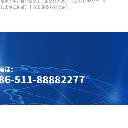
梁端柱支承在桥座轴梁上，轴梁分为3段，架设单排桥梁时，析
端柱支承在轴梁的中段上;架设双排桥梁时，