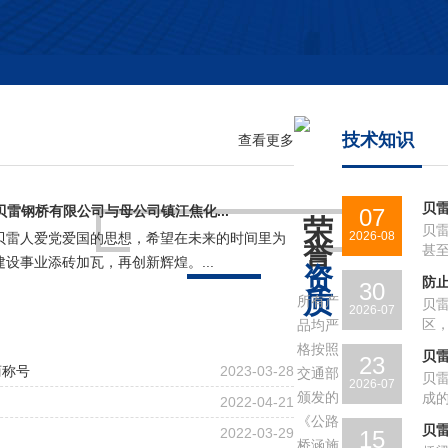
技术知识
查看更多
贝
苏贝雷钢桥有限公司与母公司镇江焦化...
07
荣
贝
2026-08
贝雷人爱党爱国的思想，希望在未来的时间里为
誉
甚至
设事业添砖加瓦，再创新辉煌。...
资
防
30
质
所有产
贝
2026-07
区
品均严
格按照
贝
23
商称号
2023-03-28
交通部
贝
2026-07
颁发的
成
2022-04-21
《公路
贝
2022-03-29
15
桥涵施