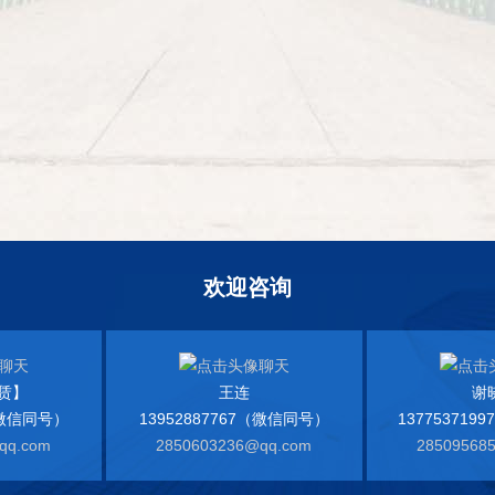
欢迎咨询
赁】
王连
谢
7（微信同号）
13952887767（微信同号）
137753719
qq.com
2850603236@qq.com
28509568