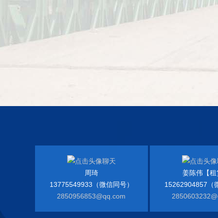
周琦
姜陈伟【租
13775549933（微信同号）
1526290485
2850956853@qq.com
2850603232@