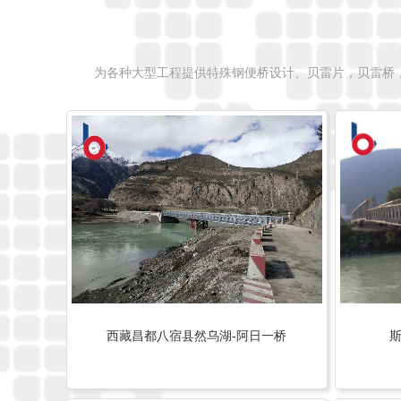
为各种大型工程提供特殊钢便桥设计、贝雷片，贝雷桥
西藏昌都八宿县然乌湖-阿日一桥
斯