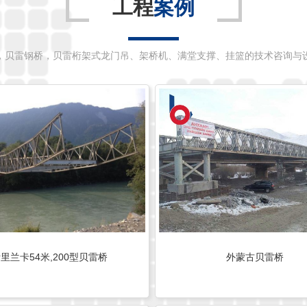
工程
案例
，贝雷钢桥，贝雷桁架式龙门吊、架桥机、满堂支撑、挂篮的技术咨询与
里兰卡54米,200型贝雷桥
外蒙古贝雷桥