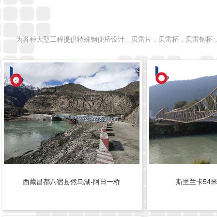
为各种大型工程提供特殊钢便桥设计、贝雷片，贝雷桥，贝雷钢桥
西藏昌都八宿县然乌湖-阿日一桥
斯里兰卡54米