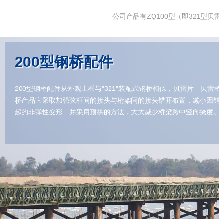
公司产品有ZQ100型（即321型贝
200型钢桥配件
200型钢桥配件从外观上看与"321"装配式钢桥相似，贝雷片，贝雷
桥产品它采取加强弦杆间的接头与桁架间的接头错开布置，减小因
起的非弹性变形，并采用预拱的方法，大大减少桥梁跨中竖向挠度