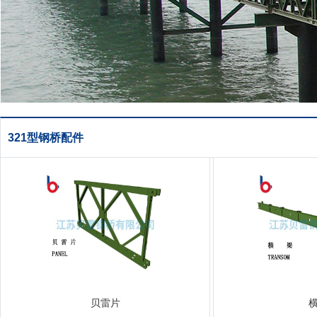
321型钢桥配件
贝雷片