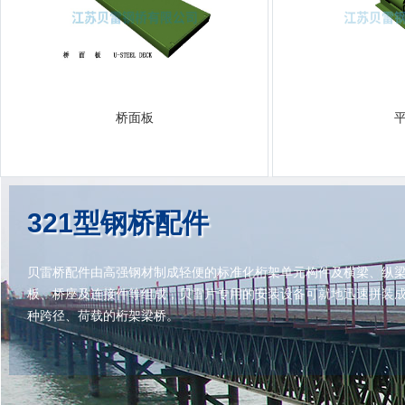
桥面板
321型钢桥配件
贝雷桥配件由高强钢材制成轻便的标准化桁架单元构件及横梁、纵
板、桥座及连接件等组成，贝雷片专用的安装设备可就地迅速拼装
种跨径、荷载的桁架梁桥。