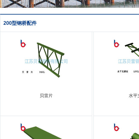
200型钢桥配件
贝雷片
水平