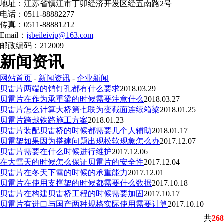
地址：江苏省镇江市丁卯经济开发区经五南路2号
电话：0511-88882277
传真：0511-88881212
Email：
jsbeileivip@163.com
邮政编码：212009
新闻资讯
网站首页
-
新闻资讯
-
企业新闻
贝雷片两端的销钉孔都有什么要求
2018.03.29
贝雷片在作为承重梁的时候需要注意什么
2018.03.27
贝雷片怎么计算大桥第七联为变截面连续箱梁
2018.01.25
贝雷片跨越铁路施工方案
2018.01.23
贝雷片装配贝雷桥的时候都需要几个人辅助
2018.01.17
贝雷架如果因为搭建问题出现松软现象怎么办
2017.12.07
贝雷片需要在什么时候进行维护
2017.12.06
在大雪天的时候怎么保证贝雷片的安全性
2017.12.04
贝雷片在冬天下雪的时候的承重能力
2017.12.01
贝雷片在使用支撑架的时候都需要什么数据
2017.10.18
贝雷片在构建贝雷桥工程的时候需要加固
2017.10.17
贝雷片有进口与国产两种规格实际使用需要计算
2017.10.10
共
268