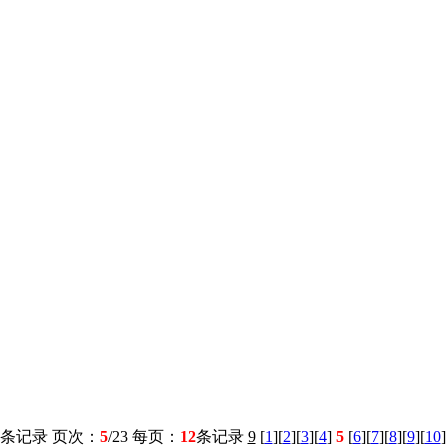
条记录 页次：
5
/23 每页：
12
条记录
9
[
1
][
2
][
3
][
4
]
5
[
6
][
7
][
8
][
9
][
10