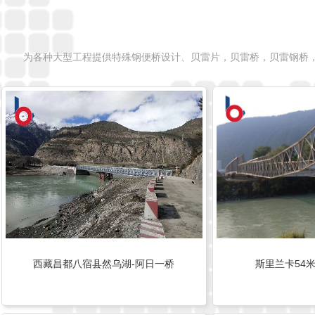
为各种大型工程提供特殊钢便桥设计、贝雷片，贝雷桥，贝雷钢桥
西藏昌都八宿县然乌湖-阿日一桥
斯里兰卡54米