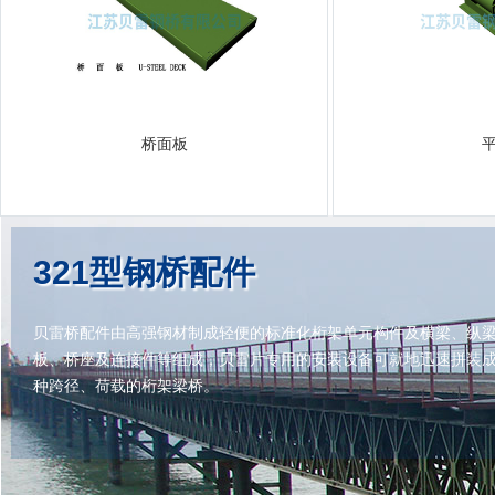
桥面板
321型钢桥配件
贝雷桥配件由高强钢材制成轻便的标准化桁架单元构件及横梁、纵
板、桥座及连接件等组成，贝雷片专用的安装设备可就地迅速拼装
种跨径、荷载的桁架梁桥。