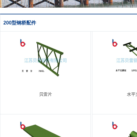
200型钢桥配件
贝雷片
水平