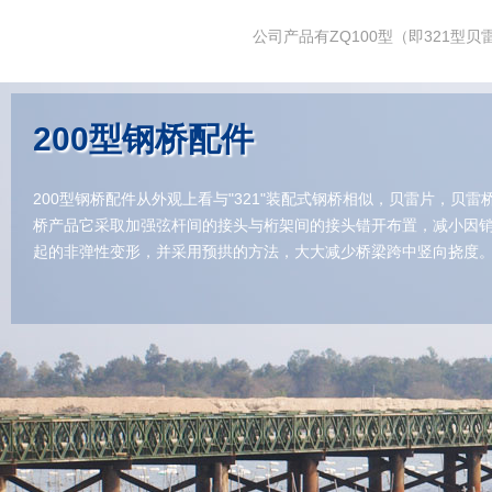
公司产品有ZQ100型（即321型贝
200型钢桥配件
200型钢桥配件从外观上看与"321"装配式钢桥相似，贝雷片，贝雷
桥产品它采取加强弦杆间的接头与桁架间的接头错开布置，减小因
起的非弹性变形，并采用预拱的方法，大大减少桥梁跨中竖向挠度