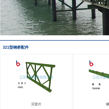
321型钢桥配件
贝雷片