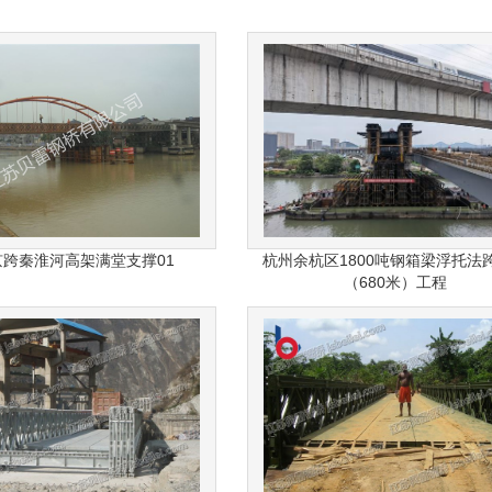
京跨秦淮河高架满堂支撑01
杭州余杭区1800吨钢箱梁浮托法
（680米）工程