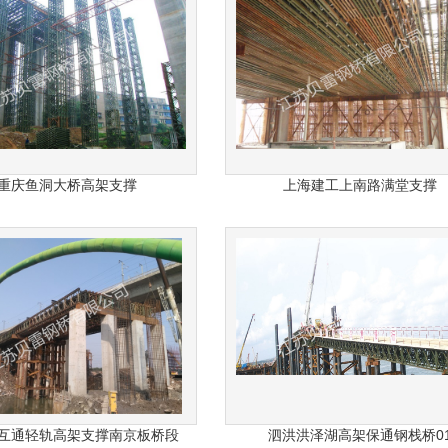
重庆鱼洞大桥高架支撑
上海建工上南路满堂支撑
互通轻轨高架支撑南京板桥段
泗洪洪泽湖高架保通钢栈桥0