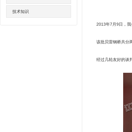
技术知识
2013年7月9日，我
该批贝雷钢桥共分两座，每
经过几轮友好的谈判，