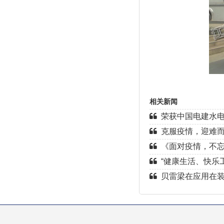
相关新闻
荣获中国电建水
克服疫情，迎难而上
《面对疫情，不
“健康生活、快乐
贝雷梁在应用在