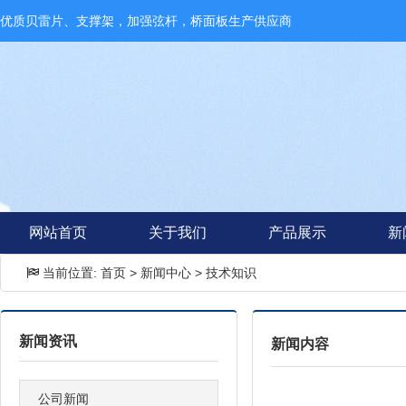
优质贝雷片、支撑架，加强弦杆，桥面板生产供应商
网站首页
关于我们
产品展示
新
当前位置:
首页
>
新闻中心
>
技术知识
新闻资讯
新闻内容
公司新闻